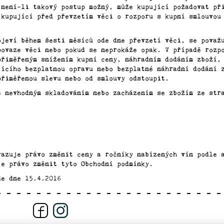
 není-li takový postup možný, může kupující požadovat př
 kupující před převzetím věci o rozporu s kupní smlouvou
ojeví během šesti měsíců ode dne převzetí věci, se považ
povaze věci nebo pokud se neprokáže opak. V případě rozp
přiměřeným snížením kupní ceny, náhradním dodáním zboží,
jícího bezplatnou opravu nebo bezplatné náhradní dodání 
přiměřenou slevu nebo od smlouvy odstoupit.
é nevhodným skladováním nebo zacházením se zbožím ze str
razuje právo změnit ceny a ročníky nabízených vín podle 
je právo změnit tyto Obchodní podmínky.
de dne 15.4.2016