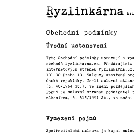
K
Přejít
na
o
Bí
obsah
Zpět
Zpět
š
do
do
í
Obchodní podmínky
C
k
obchodu
obchodu
o
Úvodní ustanovení
p
o
Tyto Obchodní podmínky upravují a vy
t
obchodě ryzlinkarna.cz. Prodávajícím
internetových stránek ryzlinkarna.cz
ř
101 00 Praha 10. Smlouvy uzavřené pr
e
České republiky. Je-li smluvní stran
b
(č. 40/1964 Sb.), ve znění pozdějšíc
Pokud je smluvní stranou podnikatel 
u
zákoníkem, č. 513/1991 Sb., ve znění
j
e
t
Vymezení pojmů
e
Spotřebitelská smlouva je kupní smlo
n