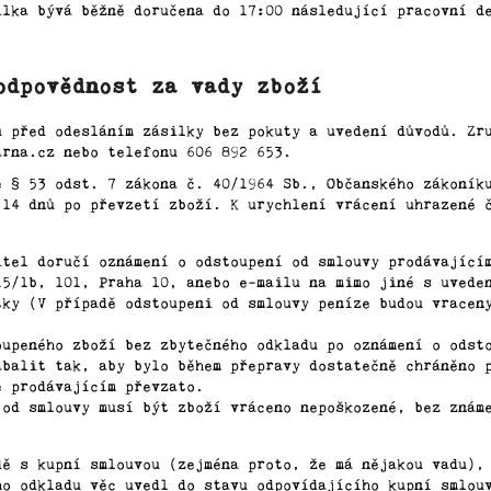
ilka bývá běžně doručena do 17:00 následující pracovní d
odpovědnost za vady zboží
u před odesláním zásilky bez pokuty a uvedení důvodů. Zr
arna.cz nebo telefonu 606 892 653.
e § 53 odst. 7 zákona č. 40/1964 Sb., Občanského zákoník
 14 dnů po převzetí zboží. K urychlení vrácení uhrazené 
itel doručí oznámení o odstoupení od smlouvy prodávající
15/1b, 101, Praha 10, anebo e-mailu na mimo jiné s uvede
tky (V případě odstoupeni od smlouvy peníze budou vracen
oupeného zboží bez zbytečného odkladu po oznámení o odst
abalit tak, aby bylo během přepravy dostatečně chráněno 
e prodávajícím převzato.
 od smlouvy musí být zboží vráceno nepoškozené, bez znám
dě s kupní smlouvou (zejména proto, že má nějakou vadu),
ho odkladu věc uvedl do stavu odpovídajícího kupní smlou