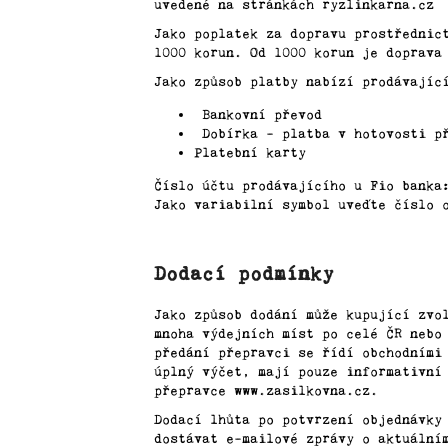
č
uvedené na stránkách ryzlinkarna.cz
u
Jako poplatek za dopravu prostřednic
j
1000 korun. Od 1000 korun je doprava
e
Jako způsob platby nabízí prodávajíc
m
e
Bankovní převod
Dobírka - platba v hotovosti př
Platební karty
BLEES
Číslo účtu prodávajícího u Fio banka
FERBER
Jako variabilní symbol uveďte číslo 
TRITTENHEIMER
APOTHEKE
ALTE
REBEN
Dodací podmínky
SPATLESE
TROCKEN
Jako způsob dodání může kupující zvo
595
mnoha výdejních míst po celé ČR nebo
Kč
předání přepravci se řídí obchodními
RIESLING
úplný výčet, mají pouze informativní
DOMAINE
přepravce www.zasilkovna.cz.
ET
Dodací lhůta po potvrzení objednávky
TRADITION
dostávat e-mailové zprávy o aktuální