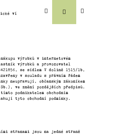
Hledat
Nákupní
Přihlášení
lické víno
Magnum
Degustační balíčky
Vinaři
Oblast
košík
 nákupu výrobků v internetovém
lastník výrobků a provozovatel
3421856, se sídlem V dolině 1515/1b,
uzavřeny v souladu s právním řádem
ínky neupravují, občanským zákoníkem
 Sb.), ve znění pozdějších předpisů.
 tímto podnikatelem obchodním
tahují tyto obchodní podmínky.
ními stranami jsou na jedné straně