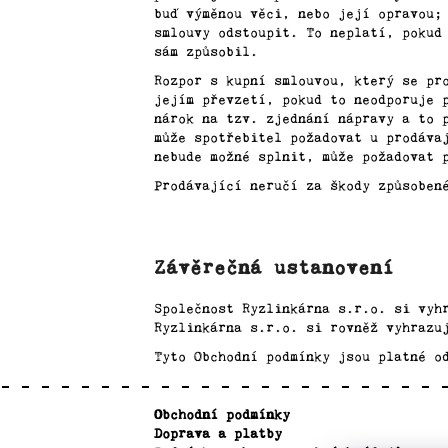
buď výměnou věci, nebo její opravou;
smlouvy odstoupit. To neplatí, pokud
sám způsobil.
Rozpor s kupní smlouvou, který se pr
jejím převzetí, pokud to neodporuje 
nárok na tzv. zjednání nápravy a to 
může spotřebitel požadovat u prodáva
nebude možné splnit, může požadovat 
Prodávající neručí za škody způsoben
Závěrečná ustanovení
Společnost Ryzlinkárna s.r.o. si vyh
Ryzlinkárna s.r.o. si rovněž vyhrazu
Tyto Obchodní podmínky jsou platné o
Z
Obchodní podmínky
á
Doprava a platby