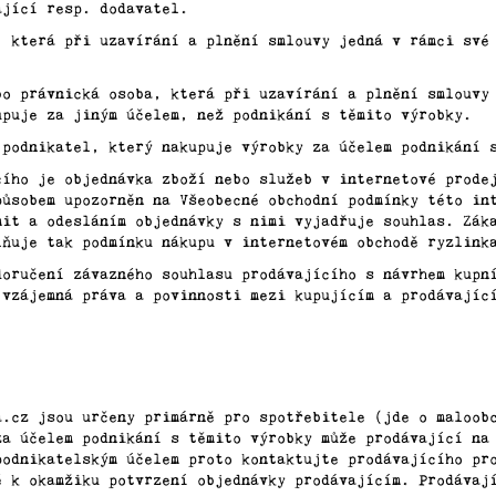
ající resp. dodavatel.
, která při uzavírání a plnění smlouvy jedná v rámci své
bo právnická osoba, která při uzavírání a plnění smlouvy
upuje za jiným účelem, než podnikání s těmito výrobky.
 podnikatel, který nakupuje výrobky za účelem podnikání 
cího je objednávka zboží nebo služeb v internetové prode
působem upozorněn na Všeobecné obchodní podmínky této in
mit a odesláním objednávky s nimi vyjadřuje souhlas. Zák
lňuje tak podmínku nákupu v internetovém obchodě ryzlink
doručení závazného souhlasu prodávajícího s návrhem kupn
 vzájemná práva a povinnosti mezi kupujícím a prodávajíc
a.cz jsou určeny primárně pro spotřebitele (jde o maloob
za účelem podnikání s těmito výrobky může prodávající na
podnikatelským účelem proto kontaktujte prodávajícího pr
é k okamžiku potvrzení objednávky prodávajícím. Prodávaj