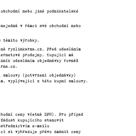
 obchodní nebo jiné podnikatelské
 nejedná v rámci své obchodní nebo
s těmito výrobky.
jně ryzlinkarna.cz. Před odesláním
ternetové prodejny. Kupující má
azník odesláním objednávky rovněž
arna.cz.
í smlouvy (potvrzení objednávky)
ím, vyplývající z této kupní smlouvy.
chodní ceny včetně DPH). Pro případ
 žádost kupujícího stanovit
ostřednictvím e-mailu
ící si vyhrazuje právo změnit ceny