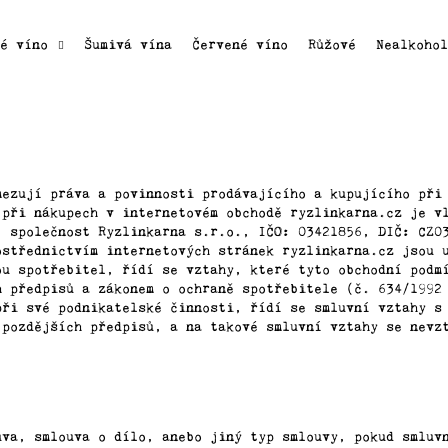
lé víno
Šumivá vína
Červené víno
Růžové
Nealkoho
mezují práva a povinnosti prodávajícího a kupujícího při
 při nákupech v internetovém obchodě ryzlinkarna.cz je v
, společnost Ryzlinkarna s.r.o., IČO: 03421856, DIČ: CZ0
ostřednictvím internetových stránek ryzlinkarna.cz jsou 
ou spotřebitel, řídí se vztahy, které tyto obchodní podm
h předpisů a zákonem o ochraně spotřebitele (č. 634/1992
při své podnikatelské činnosti, řídí se smluvní vztahy s
 pozdějších předpisů, a na takové smluvní vztahy se nevz
uva, smlouva o dílo, anebo jiný typ smlouvy, pokud smluv