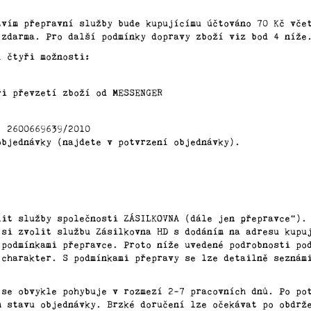
tvím přepravní služby bude kupujícímu účtováno 70 Kč vč
 zdarma. Pro další podmínky dopravy zboží viz bod 4 níže
í čtyři možnosti:
i převzetí zboží od MESSENGER
: 2600669639/2010
objednávky (najdete v potvrzení objednávky).
lit služby společnosti ZÁSILKOVNA (dále jen „přepravce“).
 si zvolit službu Zásilkovna HD s dodáním na adresu kupu
 podmínkami přepravce. Proto níže uvedené podrobnosti po
 charakter. S podmínkami přepravy se lze detailně seznám
 se obvykle pohybuje v rozmezí 2-7 pracovních dnů. Po po
m stavu objednávky. Brzké doručení lze očekávat po obdrž