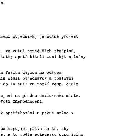
en.
ušení objednávky je nutné provést
u, ve znění pozdějších předpisů,
částky spotřebiteli musí být splněny
mu formou dopisu na adresu
ním čísla objednávky a poštovní
y do 14 dní) za zboží resp. číslo
oupení na předem domluveném místě.
proti znehodnocení.
ek opotřebování a pokud možno v
 má kupující právo na to, aby
vě, a to podle požadavku kupujícího