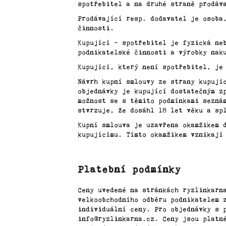
spotřebitel a na druhé straně prodáv
a
Prodávající resp. dodavatel je osoba
j
činnosti.
í
Kupující – spotřebitel je fyzická ne
t
podnikatelské činnosti a výrobky nak
?
Kupující, který není spotřebitel, je
Návrh kupní smlouvy ze strany kupují
objednávky je kupující dostatečným z
možnost se s těmito podmínkami sezná
stvrzuje, že dosáhl 18 let věku a sp
HLEDAT
Kupní smlouva je uzavřena okamžikem 
kupujícímu. Tímto okamžikem vznikají
D
Platební podmínky
o
p
Ceny uvedené na stránkách ryzlinkarn
o
velkoobchodního odběru podnikatelem 
r
individuální ceny. Pro objednávky s 
u
info@ryzlinkarna.cz. Ceny jsou platn