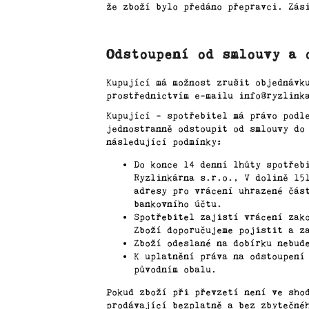
750
že zboží bylo předáno přepravci. Zás
Kč
JUNGLEN
ROSÉ
Odstoupení od smlouvy a 
TROCKEN
380
Kupující má možnost zrušit objednávk
Kč
prostřednictvím e-mailu info@ryzlink
Kupující - spotřebitel má právo podl
jednostranně odstoupit od smlouvy do
následující podmínky:
Do konce 14 denní lhůty spotřeb
Ryzlinkárna s.r.o., V dolině 15
adresy pro vrácení uhrazené čás
bankovního účtu.
Spotřebitel zajistí vrácení zak
Zboží doporučujeme pojistit a z
Zboží odeslané na dobírku nebud
K uplatnění práva na odstoupení
původním obalu.
Pokud zboží při převzetí není ve sho
prodávající bezplatně a bez zbytečné