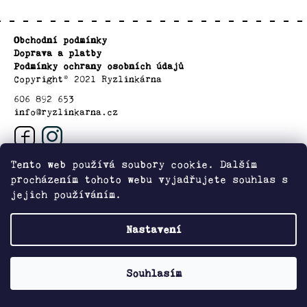
a
Z
Degustační
j
Obchodní podmínky
á
balíčky
í
Doprava a platby
p
Podmínky ochrany osobních údajů
t
a
Copyright© 2021 Ryzlinkárna
Vinaři
?
t
606 892 653
info@ryzlinkarna.cz
í
Oblasti
Kontakty
HLEDAT
Tento web používá soubory cookie. Dalším
procházením tohoto webu vyjadřujete souhlas s
O
jejich používáním.
nás
D
Zboží.cz
Heureka.cz
Nastavení
o
Přihlášení
p
o
Vytvořil Shoptet
Souhlasím
r
u