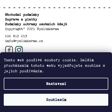
a
Z
Degustační
j
Obchodní podmínky
á
balíčky
í
Doprava a platby
p
Podmínky ochrany osobních údajů
t
a
Copyright© 2021 Ryzlinkárna
Vinaři
?
t
606 892 653
info@ryzlinkarna.cz
í
Oblasti
Kontakty
HLEDAT
Tento web používá soubory cookie. Dalším
procházením tohoto webu vyjadřujete souhlas s
O
jejich používáním.
nás
D
Zboží.cz
Heureka.cz
Nastavení
o
Přihlášení
p
o
Vytvořil Shoptet
Souhlasím
r
u