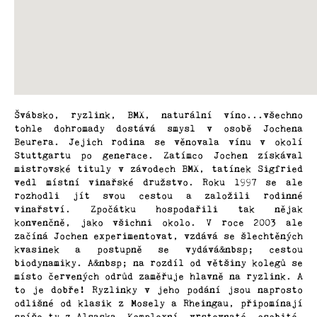
a
Degustační
j
balíčky
í
t
Vinaři
?
Švábsko, ryzlink, BMX, naturální víno...všechno
Oblasti
tohle dohromady dostává smysl v osobě Jochena
Beurera. Jejich rodina se věnovala vínu v okolí
Kontakty
Stuttgartu po generace. Zatímco Jochen získával
HLEDAT
mistrovské tituly v závodech BMX, tatínek Sigfried
vedl místní vinařské družstvo. Roku 1997 se ale
O
rozhodli jít svou cestou a založili rodinné
nás
vinařství. Zpočátku hospodařili tak nějak
konvenčně, jako všichni okolo. V roce 2003 ale
D
začíná Jochen experimentovat, vzdává se šlechtěných
o
Přihlášení
kvasinek a postupně se vydává&nbsp; cestou
p
biodynamiky. A&nbsp; na rozdíl od většiny kolegů se
o
místo červených odrůd zaměřuje hlavně na ryzlink. A
r
to je dobře! Ryzlinky v jeho podání jsou naprosto
u
odlišné od klasik z Mosely a Rheingau, připomínají
spíše ty z Alsaska. Komplexní, vrstevnaté, osobité.