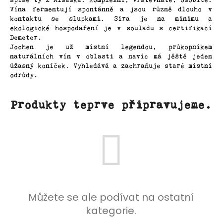
č
Vína fermentují spontánně a jsou různě dlouho v
u
kontaktu se slupkami. Síra je na minimu a
j
ekologické hospodaření je v souladu s certifikací
e
Demeter.
m
Jochen je už místní legendou, průkopníkem
e
naturálních vín v oblasti a navíc má jěště jeden
úžasný koníček. Vyhledává a zachraňuje staré místní
odrůdy.
JUNGLEN
ROSÉ
TROCKEN
Produkty teprve připravujeme.
380
Kč
Můžete se ale podívat na ostatní
kategorie.