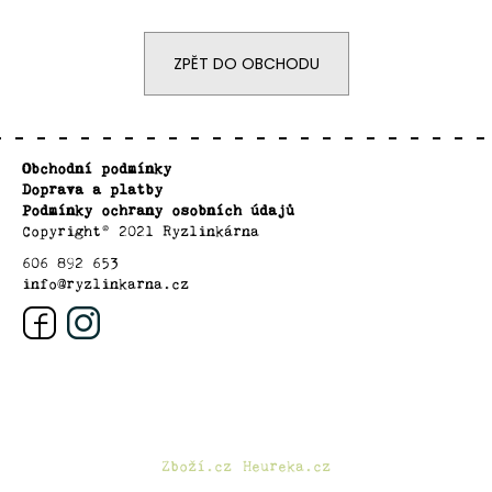
ZPĚT DO OBCHODU
Z
Obchodní podmínky
á
Doprava a platby
p
Podmínky ochrany osobních údajů
a
Copyright© 2021 Ryzlinkárna
t
606 892 653
info@ryzlinkarna.cz
í
Zboží.cz
Heureka.cz