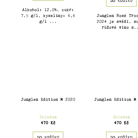
DO KOŠÍKU
Alkohol: 12,0%, cukr:
7,9 g/l, kyseliny: 6,6
Junglen Rosé Tro
g/l ...
2024 je svěží, s
růžové víno s.
Junglen Edition M 2020
Junglen Edition M
Skladem
Skladem
470 Kč
470 Kč
DO KOŠÍKU
DO KOŠÍKU