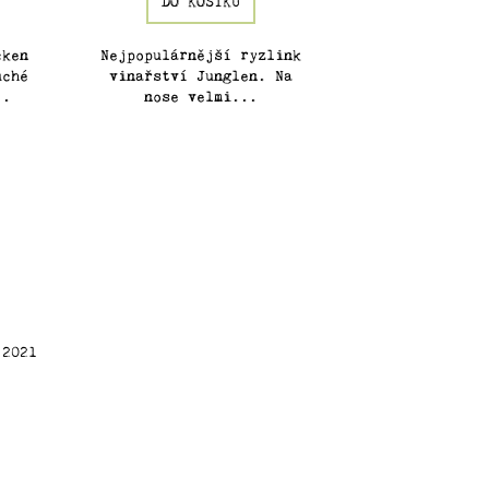
DO KOŠÍKU
cken
Nejpopulárnější ryzlink
uché
vinařství Junglen. Na
..
nose velmi...
 2021