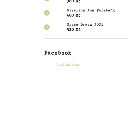
č
380 Kč
u
Riesling Ahn Palmberg
j
680 Kč
e
Space Dream 2021
m
520 Kč
e
BLEES
Facebook
FERBER
TRITTENHEIMER
APOTHEKE
Ryzlinkárna
ALTE
REBEN
SPATLESE
TROCKEN
595
Kč
RIESLING
DOMAINE
ET
TRADITION