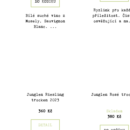
DO KOŠÍKU
ů
Ryzlink pro kaž
Bílé suché vino z
příležitost. Čis
Mosely, Sauvignon
osvěžující a na
Blanc. ...
Junglen Riesling
Junglen Rosé tro
trocken 2023
360 Kč
Skladem
380 Kč
DETAIL