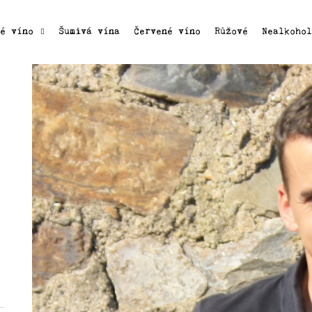
lé víno
Šumivá vína
Červené víno
Růžové
Nealkoho