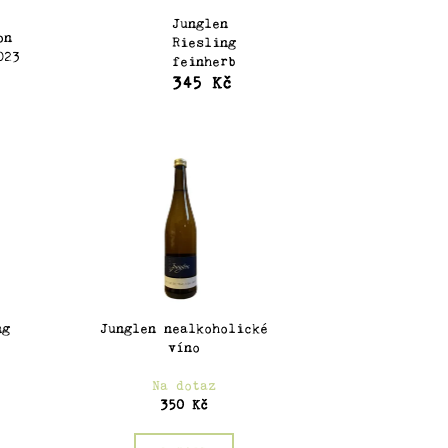
Junglen
on
Riesling
023
feinherb
345 Kč
č
rkusova otce v roce 2016. Většina vinohradů se nachází v okolí
adies nebo Letterlay. Starají se celkem o 15 tratí, z nichž nej
mentují a zrají v ocelových tancích, vyšší řady s pomocí
ců.
ng
Junglen nealkoholické
víno
Na dotaz
350 Kč