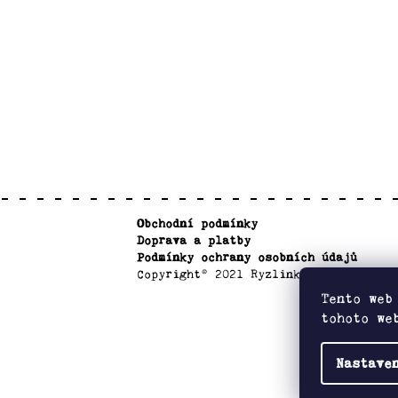
Z
Obchodní podmínky
á
Doprava a platby
p
Podmínky ochrany osobních údajů
a
Copyright© 2021 Ryzlinkárna
t
Tento web
tohoto we
í
Nastave