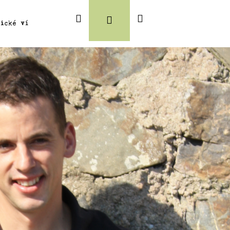
Hledat
Nákupní
Přihlášení
lické víno
Magnum
Degustační balíčky
Vinaři
Oblast
košík