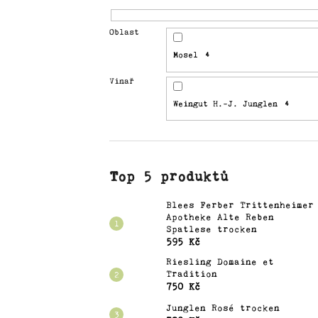
a
j
Oblast
í
Mosel
4
t
Vinař
?
Weingut H.-J. Junglen
4
HLEDAT
Top 5 produktů
Blees Ferber Trittenheimer
Apotheke Alte Reben
D
Spatlese trocken
o
595 Kč
p
Riesling Domaine et
o
Tradition
750 Kč
r
u
Junglen Rosé trocken