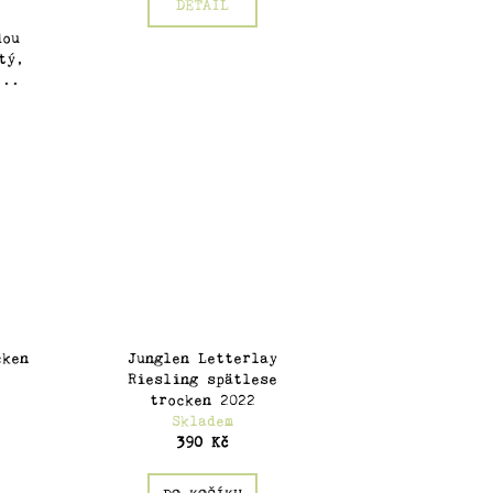
DETAIL
dou
tý,
...
cken
Junglen Letterlay
Riesling spätlese
trocken 2022
Skladem
390 Kč