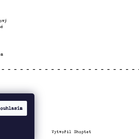
ový
mé
em
ouhlasím
Vytvořil Shoptet