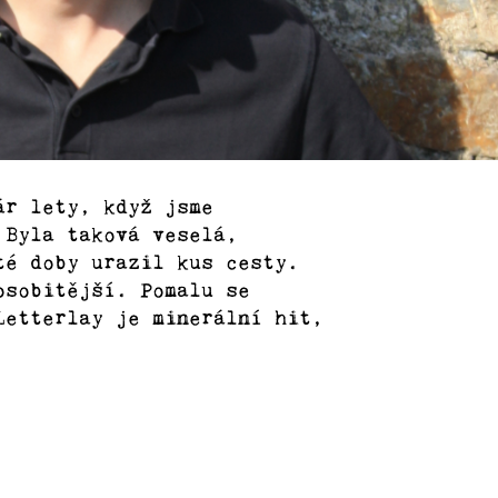
ár lety, když jsme
 Byla taková veselá,
té doby urazil kus cesty.
osobitější. Pomalu se
Letterlay je minerální hit,