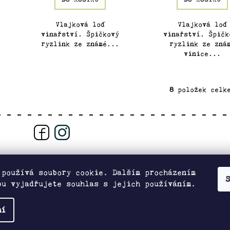
Vlajková loď
Vlajková loď
vinařství. Špičkový
vinařství. Špičk
ryzlink ze známé...
ryzlink ze zná
vinice...
8
položek celk
O
v
l
á
d
a
c
í
 používá soubory cookie. Dalším procházením
S
p
bu vyjadřujete souhlas s jejich používáním.
Zboží.cz
Heureka.cz
r
v
ní
k
y