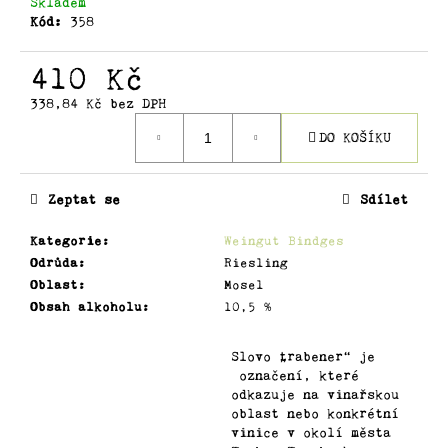
č
Skladem
Kód:
358
u
j
e
410 Kč
m
338,84 Kč bez DPH
e
Měrná
DO KOŠÍKU
cena:
BLEES
FERBER
Zeptat se
Sdílet
TRITTENHEIMER
APOTHEKE
ALTE
Kategorie
:
Weingut Bindges
REBEN
Odrůda
:
Riesling
SPATLESE
Oblast
:
Mosel
TROCKEN
Obsah alkoholu
:
10,5 %
595
Kč
Slovo „trabener“ je
označení, které
odkazuje na vinařskou
oblast nebo konkrétní
vinice v okolí města