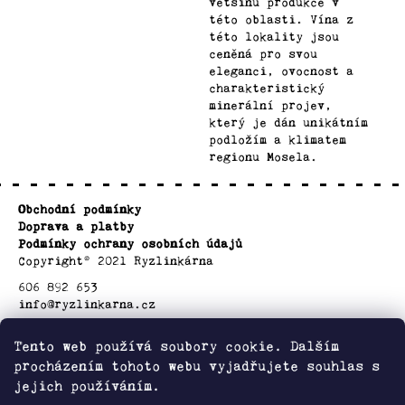
většinu produkce v
této oblasti. Vína z
této lokality jsou
ceněná pro svou
eleganci, ovocnost a
charakteristický
minerální projev,
který je dán unikátním
podložím a klimatem
regionu Mosela.
Z
Obchodní podmínky
á
Doprava a platby
p
Podmínky ochrany osobních údajů
a
Copyright© 2021 Ryzlinkárna
t
606 892 653
info@ryzlinkarna.cz
í
Tento web používá soubory cookie. Dalším
procházením tohoto webu vyjadřujete souhlas s
jejich používáním.