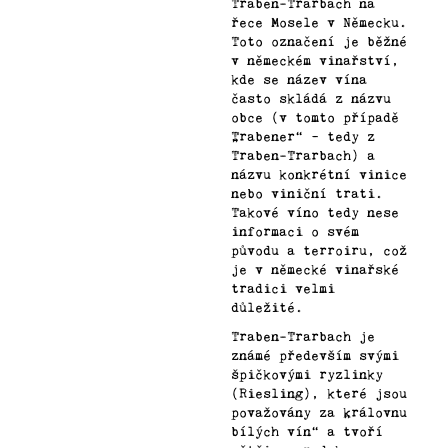
Traben-Trarbach na
řece Mosele v Německu.
Toto označení je běžné
v německém vinařství,
kde se název vína
často skládá z názvu
obce (v tomto případě
„Trabener“ – tedy z
Traben-Trarbach) a
názvu konkrétní vinice
nebo viniční trati.
Takové víno tedy nese
informaci o svém
původu a terroiru, což
je v německé vinařské
tradici velmi
důležité.
Traben-Trarbach je
známé především svými
špičkovými ryzlinky
(Riesling), které jsou
považovány za „královnu
bílých vín“ a tvoří