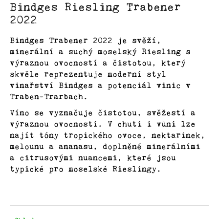
Bindges Riesling Trabener
produktu
a
je
2022
Degustační
j
5,0
balíčky
z
í
Bindges Trabener 2022 je svěží,
5
t
minerální a suchý moselský Riesling s
hvězdiček.
Vinaři
?
výraznou ovocností a čistotou, který
skvěle reprezentuje moderní styl
Oblasti
vinařství Bindges a potenciál vinic v
Traben-Trarbach.
Kontakty
Víno se vyznačuje čistotou, svěžestí a
HLEDAT
výraznou ovocností. V chuti i vůni lze
O
najít tóny tropického ovoce, nektarinek,
nás
melounu a ananasu, doplněné minerálními
D
a citrusovými nuancemi, které jsou
o
Přihlášení
typické pro moselské Rieslingy.
p
o
r
u