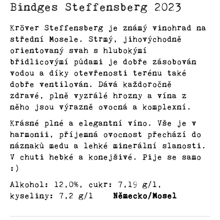
Bindges Steffensberg 2023
produktu
a
je
Degustační
j
5,0
Kröver Steffensberg je známý vinohrad na
balíčky
z
í
střední Mosele. Strmý, jihovýchodně
5
t
orientovaný svah s hlubokýmí
hvězdiček.
Vinaři
břidlicovýmí půdami je dobře zásobován
?
vodou a díky otevřenosti terénu také
Oblasti
dobře ventilován. Dává každoročně
zdravé, plně vyzrálé hrozny a vína z
něho jsou výrazně ovocná a komplexní.
Kontakty
HLEDAT
Krásné plné a elegantní víno. Vše je v
O
harmonii, příjemná ovocnost přechází do
nás
náznaků medu a lehké minerální slanosti.
D
V chuti hebké a konejšivé. Pije se samo
o
:)
Přihlášení
p
Alkohol: 12,0%, cukr: 7,19 g/l,
o
kyseliny: 7,2 g/l
Německo/Mosel
r
u