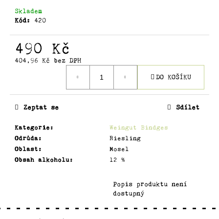
č
u
Skladem
Kód:
420
j
e
490 Kč
m
e
404,96 Kč bez DPH
Měrná
DO KOŠÍKU
cena:
RIESLING
DOMAINE
ET
Zeptat se
Sdílet
TRADITION
750
Kategorie
:
Weingut Bindges
Kč
Odrůda
:
Riesling
Oblast
:
Mosel
Obsah alkoholu
:
12 %
Popis produktu není
dostupný
Z